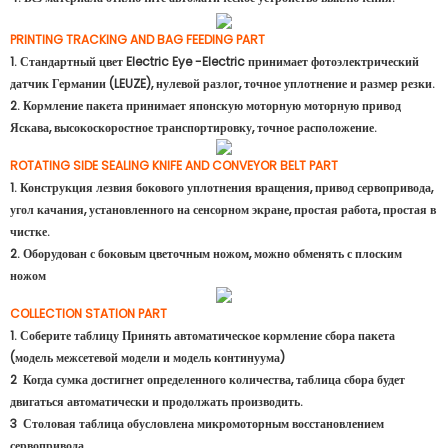
PRINTING TRACKING AND BAG FEEDING PART
1. Стандартный цвет Electric Eye -Electric принимает фотоэлектрический
датчик Германии (LEUZE), нулевой разлог, точное уплотнение и размер резки.
2. Кормление пакета принимает японскую моторную моторную привод
Яскава, высокоскоростное транспортировку, точное расположение.
ROTATING SIDE SEALING KNIFE AND CONVEYOR BELT PART
1. Конструкция лезвия бокового уплотнения вращения, привод сервопривода,
угол качания, установленного на сенсорном экране, простая работа, простая в
чистке.
2. Оборудован с боковым цветочным ножом, можно обменять с плоским
ножом
COLLECTION STATION PART
1. Соберите таблицу Принять автоматическое кормление сбора пакета
(модель межсетевой модели и модель континуума)
2 Когда сумка достигнет определенного количества, таблица сбора будет
двигаться автоматически и продолжать производить.
3 Столовая таблица обусловлена ​​микромоторным восстановлением
сервопривода