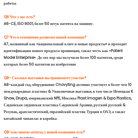
работы.
Q6 Что у вас есть?
A6-CE, ISO 9001, более 50 штук патента на машину.
Q7 Что в отношении развития вашей компании?
A7, названный как «национальный ключ и новые продукты» и проходит
идентификацию нового продукта провинции, также честь как «Patent
Model Enterprise». До сих пор мы получили более 100 патентов, среди
которых более 50 патентов на изобретение
Q8- Сколько выставки вы принимаете участие?
A8-каждый год, оборудование Chovyting активно участвует в более чем 10
международных пластике & Упаковочные выставки, в том числе Немецкая K
Show, Drupa, американский NPE, Мексика Plast Imagen & Expo Plastics,
Саудовская саудовская пластика Саудовской Аравии, русский русский &
Розупак, арапластический, евразийский пластик Турции в ОАЭ, а также
китайский чинаплас и коробка.
Q9-как многие агенты, у вашей компании есть?