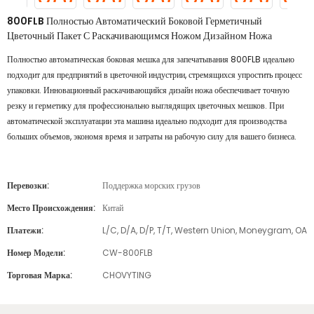
800FLB Полностью Автоматический Боковой Герметичный
Цветочный Пакет С Раскачивающимся Ножом Дизайном Ножа
Полностью автоматическая боковая мешка для запечатывания 800FLB идеально
подходит для предприятий в цветочной индустрии, стремящихся упростить процесс
упаковки. Инновационный раскачивающийся дизайн ножа обеспечивает точную
резку и герметику для профессионально выглядящих цветочных мешков. При
автоматической эксплуатации эта машина идеально подходит для производства
больших объемов, экономя время и затраты на рабочую силу для вашего бизнеса.
Перевозки:
Поддержка морских грузов
Место Происхождения:
Китай
Платежи:
L/C, D/A, D/P, T/T, Western Union, Moneygram, OA
Номер Модели:
CW-800FLB
Торговая Марка:
CHOVYTING