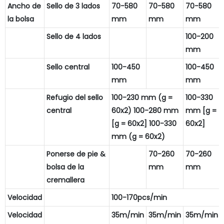
Ancho de
Sello de 3 lados
70-580
70-580
70-580
la bolsa
mm
mm
mm
Sello de 4 lados
100-200
mm
Sello central
100-450
100-450
mm
mm
Refugio del sello
100-230 mm (g =
100-330
central
60x2) 100-280 mm
mm [g =
[g = 60x2] 100-330
60x2]
mm (g = 60x2)
Ponerse de pie &
70-260
70-260
bolsa de la
mm
mm
cremallera
Velocidad
100-170pcs/min
Velocidad
35m/min
35m/min
35m/min