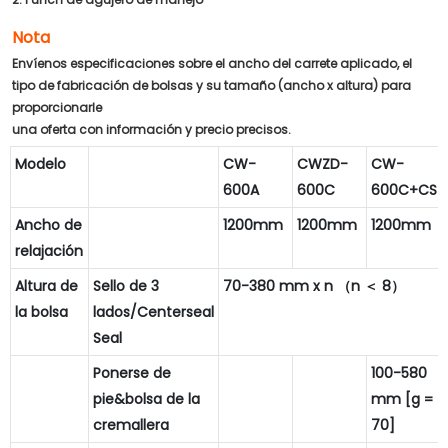
Nota
Envíenos especificaciones sobre el ancho del carrete aplicado, el
tipo de fabricación de bolsas y su tamaño (ancho x altura) para
proporcionarle
una oferta con información y precio precisos.
Modelo
CW-
CWZD-
CW-
600A
600C
600C+CS
Ancho de
1200mm
1200mm
1200mm
relajación
Altura de
Sello de 3
70-380 mm x n （n ＜ 8）
la bolsa
lados/Centerseal
Seal
Ponerse de
100-580
pie&bolsa de la
mm [g =
cremallera
70]