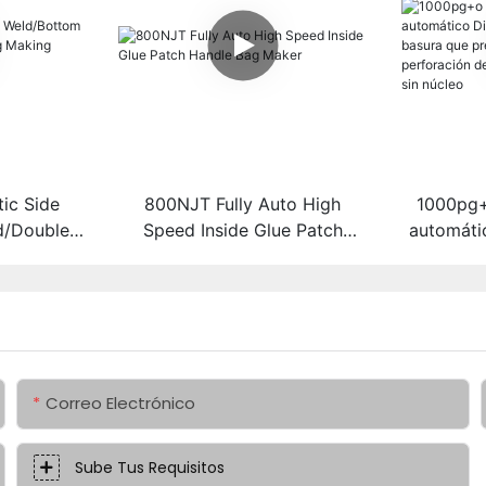
ic Side
800NJT Fully Auto High
1000pg
d/Double
Speed Inside Glue Patch
automáti
Making
Handle Bag Maker
Bolsa de
una bols
superposi
Correo Electrónico
Sube Tus Requisitos