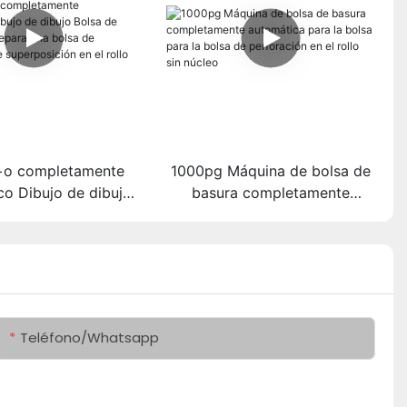
+o completamente
1000pg Máquina de bolsa de
co Dibujo de dibujo
basura completamente
 basura que prepara
automática para la bolsa para
a de perforación de
la bolsa de perforación en el
ción en el rollo sin
rollo sin núcleo
núcleo
Teléfono/whatsapp