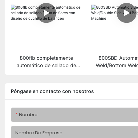
800flb completamente
800SBD Automat
automático de sellado de
Weld/Bottom Wel
sellado Bolso de flores con
Side Weld Bag 
diseño de cuchillo de
Machine
balanceo
Póngase en contacto con nosotros
Nombre
Nombre De Empresa