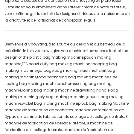
Explorez la beauté de la conception de Chovyting en profondeur!
Cette vidéo vous emmènera dans l'atelier créatif de notre créateur,
verra l'affichage du sketch du designer et découvre la naissance de
la créativité et de l'artisanat de conception exquis.
Bienvenue à Chovyting, à la source du design et au berceau de la
créativité. In this video, we give you a behind-the-scenes look at the
design of the plastic bag making machine,pouch making
machine,FFS heavt duty bag making machine,shopping bag
making machine,garbage bag making machine,T shirt bag
making machine,food packaging bag making machine,side
sealing bag making machine,bottomsealing bag making
machine,rolling bag making machine,drawstring handle bag
making machine,poly bag making machine,courier bag making
machine,wicket bag making machine,ziplock bag making Machine,
machine de fabrication de pochettes, machine de fabrication de
Dypack, machine de fabrication de scellage de scellage centrale, 3
machine de fabrication de scellage latérale, 4 machine de
fabrication de scellage latérale, machine de fabrication de