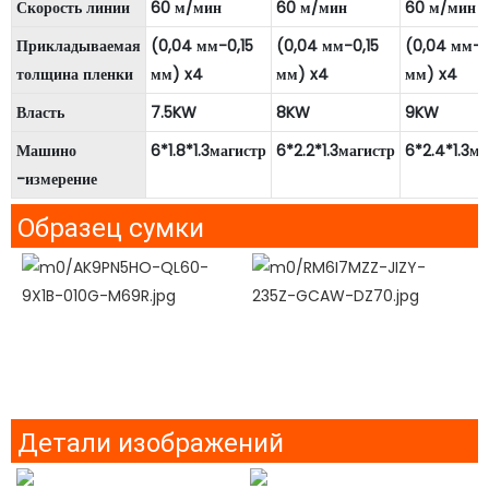
Скорость линии
60 м/мин
60 м/мин
60 м/мин
Прикладываемая
(0,04 мм-0,15
(0,04 мм-0,15
(0,04 мм-0
толщина пленки
мм) x4
мм) x4
мм) x4
Власть
7.5KW
8KW
9KW
Машино
6*1.8*1.3магистр
6*2.2*1.3магистр
6*2.4*1.3ма
-измерение
Образец сумки
Детали изображений