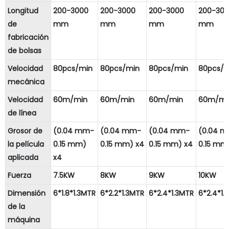
Longitud
200-3000
200-3000
200-3000
200-30
de
mm
mm
mm
mm
fabricación
de bolsas
Velocidad
80pcs/min
80pcs/min
80pcs/min
80pcs/m
mecánica
Velocidad
60m/min
60m/min
60m/min
60m/mi
de línea
Grosor de
(0.04 mm-
(0.04 mm-
(0.04 mm-
(0.04 
la película
0.15 mm)
0.15 mm) x4
0.15 mm) x4
0.15 mm
aplicada
x4
Fuerza
7.5KW
8KW
9KW
10KW
Dimensión
6*1.8*1.3MTR
6*2.2*1.3MTR
6*2.4*1.3MTR
6*2.4*1.
de la
máquina