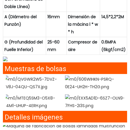
Doble Línea)
A (Diámetro del
16mm
Dimensión de
14,5*2,2*2M
Punzón)
la mácina l * w
* h
G (Profundidad del
25-60
Compresor de
0.6MPA
Fuelle Inferior)
mm
aire
(6kgf/cm2)
Muestras de bolsas
Detalles imágenes