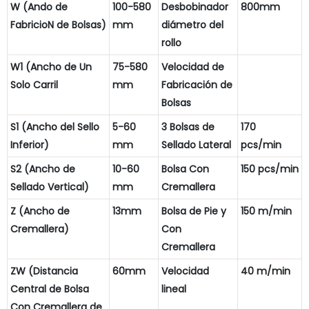
W (Ando de
100-580
Desbobinador
800mm
FabricioN de Bolsas)
mm
diámetro del
rollo
W1 (Ancho de Un
75-580
Velocidad de
Solo Carril
mm
Fabricación de
Bolsas
S1 (Ancho del Sello
5-60
3 Bolsas de
170
Inferior)
mm
Sellado Lateral
pcs/min
S2 (Ancho de
10-60
Bolsa Con
150 pcs/min
Sellado Vertical)
mm
Cremallera
Z (Ancho de
13mm
Bolsa de Pie y
150 m/min
Cremallera)
Con
Cremallera
ZW (Distancia
60mm
Velocidad
40 m/min
Central de Bolsa
lineal
Con Cremallera de