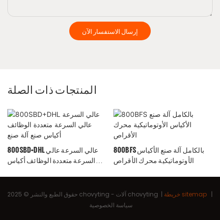
إرسال الاستفسار الآن
المنتجات ذات الصلة
800BFS بالكامل آلة صنع الأكياس
800SBD+DHL عالي السرعة عالي
الأوتوماتيكية محرك الأقراص
السرعة متعددة الوظائف أكياس
صنع آلة صنع
|
خريطة sitemap
|
آلات chovyting
حقوق الطبع والنشر © 2025 chovyting -
سياسة الخصوصية