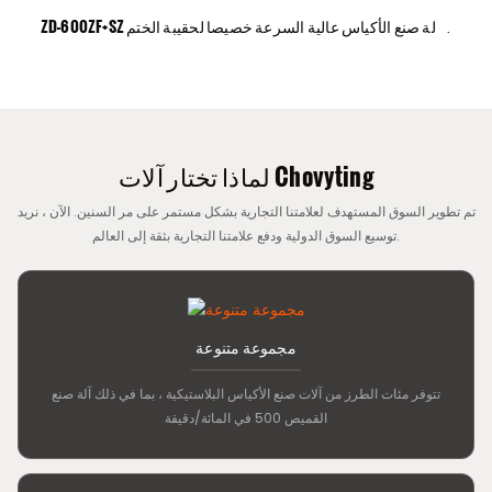
ZD-600ZF+SZ آلة صنع الأكياس عالية السرعة خصيصا لحقيبة الختم
المركزية والسفلية
لماذا تختار آلات Chovyting
تم تطوير السوق المستهدف لعلامتنا التجارية بشكل مستمر على مر السنين. الآن ، نريد
توسيع السوق الدولية ودفع علامتنا التجارية بثقة إلى العالم.
مجموعة متنوعة
تتوفر مئات الطرز من آلات صنع الأكياس البلاستيكية ، بما في ذلك آلة صنع
القميص 500 في المائة/دقيقة