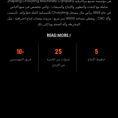
Zhejiang Chovyting Machinery Company هي مؤسسة تصنيع ميكانيكية
شاملة مع البحث والتطوير والإنتاج والمبيعات ، والتي تتخصص في صنع أكياس
بلاستيكية كاملة خط واحد. تأسست Chovyting في عام 1999 برأس مال مسجل
، ويغطي مساحة 14000 متر مربع ، مزودة بمعدات إنتاج احترافية ، مثل CNC وآلة
المخرطة وآلة الفتحة وما إلى ذلك
READ MORE >
10+
25
5
خطوط الإنتاج
سنوات من الخبرة
فريق المهندسين
في الإنتاج