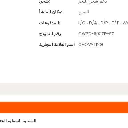
دعم شحن البحر
شحن:
الصين
مكان المنشأ:
L/C ، D/A ، D/P ، T/T ،
المدفوعات:
CWZD-600ZF+SZ
رقم النموذج:
CHOVYTING
اسم العلامة التجارية:
عالي السرعة الأوسط المركز T السفلية السفلية الختم 3 حقيبة مانعة جانبية صنع