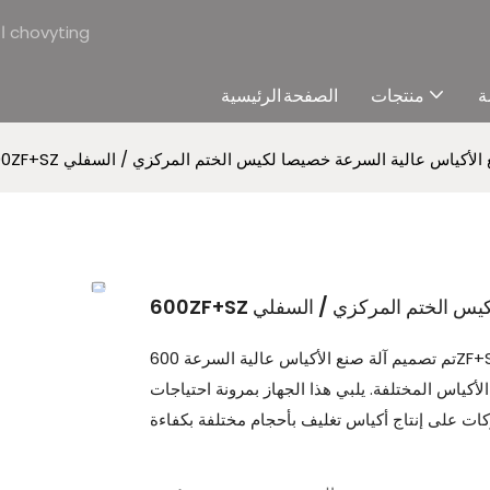
الشركة المصنعة لآلات صنع الأكياس البلاستيكية المهنية & المورد - آلات chovyting
ة
منتجات
الصفحة الرئيسية
 آلة صنع الأكياس عالية السرعة خصيصا لكيس الختم المركزي / السفلي
صا لكيس الختم المركزي / السفلي
تم تصميم آلة صنع الأكياس عالية السرعة 600ZF+SZ خصيصًا لأكياس الختم المركزية والسفلية ، مع وظائف قوية تسمح
لأكياس المختلفة. يلبي هذا الجهاز بمرونة احتياجات