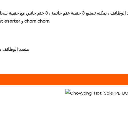
صمم حديثًا لصنع الأكياس المصنوعة من الأكياس المصممة
بسرعة لتغيير جهاز صنع أكياس من النوع المختلفة. اختياري من spout eserter و chorn chorn.
3. متعدد الوظائف