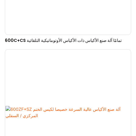
600C+CS تمامًا آلة صنع الأكياس ذات الأكياس الأوتوماتيكية التلقائية