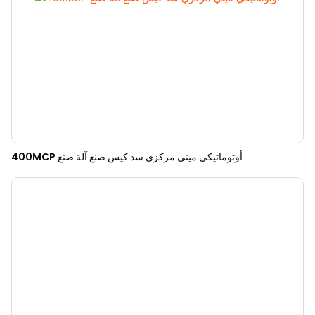
400MCP أوتوماتيكي ميني مركزي سد كيس صنع آلة صنع