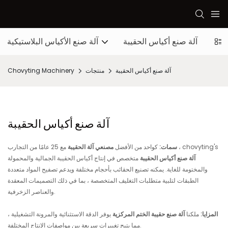
شاقة
آلة صنع أكياس الحقيبة
آلة صنع الأكياس البلاستيكية
آلة صنع أكياس الحقيبة
منتجات
Chovyting Machinery
آلة صنع أكياس الحقيبة
مع 25 عامًا من التجارب ، chovyting's
سمات:
كواحد من الأفضل
مصنعي آلة الحقيبة
آلة صنع أكياس الحقيبة
متخصص في إنتاج أكياس الحقيبة الجمالية والمحمولة
والمختومة للغاية. يمكنه تصنيع الحقائب بأحجام مختلفة ويدعم تصفيح المواد متعددة
الطبقات لتلبية متطلبات التغليف المتخصصة ، بما في ذلك التصميمات المعقدة
والعناصر الزخرفية.
المزايا:
ملكنا
آلة صنع حقيبة الختم المركزية
يوفر الدقة الاستثنائية والمرونة التشغيلية ،
مما يتيح تغييرات سريعة بين مواصفات الإنتاج المختلفة.