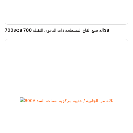
700SQB آلة صنع القاع المسطحة ذات الدعوى الثقيلة 700SB