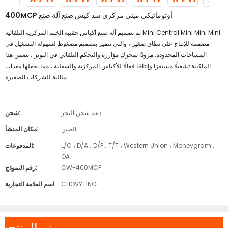
400MCP أوتوماتيكي ميني مركزي سد كيس صنع آلة صنع
تم تصميم آلة صنع أكياس حقيبة الختم المركزية التلقائية Mini Central Mini Mini Mini
مصممة للإنتاج على نطاق صغير ، والتي تتميز بتصميم مضغوط لسهولة التشغيل في
المساحات المحدودة. مزودًا بمحرك مؤازرة والتحكم التلقائي في التوتر ، يضمن هذا
الماكينة تشغيلًا مستقرًا وإنتاجًا فعالًا للأكياس المركزية والسفلية ، مما يجعلها معدات
مثالية للشركات الصغيرة.
دعم شحن البحر
شحن:
الصين
مكان المنشأ:
L/C ، D/A ، D/P ، T/T ، Western Union ، Moneygram ،
المدفوعات:
OA
CW-400MCP
رقم النموذج:
CHOVYTING
اسم العلامة التجارية: