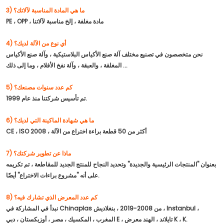
3) ما هي المادة المناسبة لآلاتك؟
PE ، OPP ، مادة مغلفة ، إلخ مناسبة لآلاتنا
4) أي نوع من الآلة لديك؟
نحن متخصصون في تصنيع مختلف آلة صنع الأكياس البلاستيكية ، وآلة صنع الأكياس
المغلقة ، والعبقة ، وآلة نفخ الأفلام ، وما إلى ذلك ...
5) كم عدد سنوات مصنعك؟
تم تأسيس شركتنا منذ عام 1999.
6) ما هي شهادة الماكينة التي لديك؟
CE ، ISO 2008 ، أكثر من 50 قطعة براءة اختراع من الآلة
7) ماذا عن تطوير شركتك؟
بعنوان "المنتجات الرئيسية والجديدة" وتحديد النجاح للمنتج الجديد للمقاطعة ، تم تكريمه
على أنه "مشروع براءات الاختراع" أيضًا.
8) كم عدد المعرض الذي تشارك فيه؟
نبدأ في المشاركة في Chinaplas من 2008-2019 ، بنغلاديش ، Instanbul ،
المغرب ، المكسيك ، مصر ، أوزبكستان ، دبي E ، تايلاند ، الهند معرض K ، K.