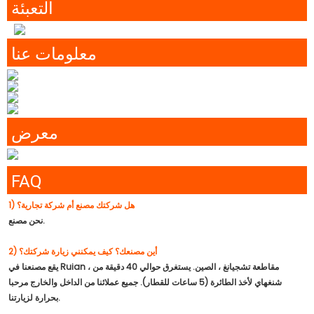
التعبئة
معلومات عنا
معرض
FAQ
1) هل شركتك مصنع أم شركة تجارية؟
نحن مصنع.
2) أين مصنعك؟ كيف يمكنني زيارة شركتك؟
يقع مصنعنا في Ruian ، مقاطعة تشجيانغ ، الصين. يستغرق حوالي 40 دقيقة من
شنغهاي لأخذ الطائرة (5 ساعات للقطار). جميع عملائنا من الداخل والخارج مرحبا
بحرارة لزيارتنا.