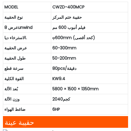
MODEL
CWZD-400MCP
حقيبة ختم المركز
نوع الحقيبة
فيلم أنبوب 600 مم
عرض 8unwind
φ600mm (كحد أقصى)
الاسترخاء ديا.
60-300mm
عرض الحقيبة
50-200mm
طول الحقيبة
80pcs/دقيقة
سرعة قطع
KW9.4
القوة الكلية
5800 × 1500 × 1350mm
بُعد الآلة
كجم2040
وزن الآلة
6HP
ضاغط الهواء
حقيبة عينة