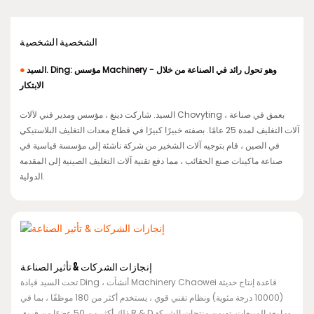
الشخصية الشخصية
السيد. Ding: مؤسس Machinery - وهو تحول رائد في الصناعة من خلال
●
الابتكار
السيد. شاركت دينغ ، مؤسس ومدير فني لآلات Chovyting ، بعمق في صناعة
آلات التغليف لمدة 25 عامًا. بصفته خبيرًا كبيرًا في قطاع معدات التغليف البلاستيكي
في الصين ، قام بتوجيه آلات الشخير من شركة ناشئة إلى مؤسسة قياسية في
صناعة ماكينات صنع الحقائب ، مما دفع تقنية آلات التغليف الصينية إلى المقدمة
الدولية.
إنجازات الشركات & تأثير الصناعة
تحت السيد قيادة Ding ، أنشأت Machinery Chaowei قاعدة إنتاج حديثة
(10000 درجة مئوية) ونظام تقني قوي ، يستخدم أكثر من 180 موظفًا ، بما في
ذلك أكثر من 50 عضوًا من فريق R & D وما بعد المبيعات. تهيمن منتجات الشركة