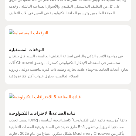
على كل من التغليف البلاستيكي التقليدي والأسواق الصناعية الناشئة ، وخدمة
العملاء العالميين وترسيخ الحافة التكنولوجية في الصين في آلات التغليف
التوقعات المستقبلية
في مواجهة الاتجاه الذكي والراقي لصناعة التغليف العالمية ، السيد قال دينغ إن
آلات Chaowei ستستمر في استخدام الابتكار التكنولوجي كمحرك ، وتعمق
تعاون أبحاث الجامعات-وبناء علامة تجارية وطنية ذات قدرة تنافسية دولية ، وتزويد
العملاء العالميين بحلول عبوات أكثر كفاءة وذكية
قيادة الصناعة & الاختراقات التكنولوجية
السيد. اتخذت Ding دائمًا "مؤسسة قائمة على التكنولوجيا" كاستراتيجية أساسية ،
مما دفع الفريق إلى تطوير 3-5 طرز جديدة في السنة وترقية المعدات التقليدية
بشكل متكرر. اعتبارًا من عام 2025 ، فازت Machinery Chaowei بأكثر من