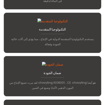
في المائة/دقيقة
التكنولوجيا المتقدمة
يستخدم التكنولوجيا المتقدمة الدولية في الإنتاج ، مما يؤدي إلى آلات عالية
الجودة وفعالة
ضمان الجودة
لقد مرت جميع الإنتاج من chovyting ISO9001 ، CE. chovyting هو أيضا
المورد الذهبي لألبابا وصنع في الصين