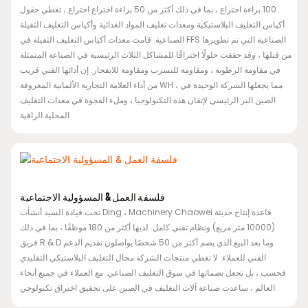
100 براءة اختراع ، بما في ذلك أكثر من 50 براءة اختراع اختراع ، تغطي حقول
أكياس التغليف البلاستيكية ومعدات تغليف المواد الغذائية وأكياس التغليف الثقيلة
الصناعية. قامت معدات أكياس التغليف الثقيلة في FFS الصناعية التي تم تطويرها
من قبلها ، وقد حققت حلولًا اختراقًا للمشاكل الثلاث الرئيسية في الصناعة المتمثلة
في مقاومة الرطوبة ، ومقاومة للتسرب ومقاومة للانفجار. إن أدائها الفني قريب
من أداء العلامة التجارية الألمانية المعروفة WH ، مما يجعلها الشركة الوحيدة في
الصين البر الرئيسي لإتقان هذه التكنولوجيا ، وملء الفجوة في معدات التغليف
المحلية الراقية
فلسفة العمل & المسؤولية الاجتماعية
تحت قيادة السيد أنشأت Ding ، Machinery Chaowei قاعدة إنتاج حديثة
(10000 متر مربع) ونظام تقني كامل. لديها أكثر من 180 موظفًا ، بما في ذلك
فريق R & D وما بعد البيع الذي يضم أكثر من 50 شخصًا يواصلون تقديم الدعم
الفني للعملاء. لا تغطي منتجات الشركة مجال التغليف البلاستيكي التقليدي
فحسب ، بل تجعل بصماتها في سوق التغليف الصناعي. مع العملاء في جميع أنحاء
العالم ، ساعدت صناعة آلات التغليف في الصين على تحقيق اختراق تكنولوجي