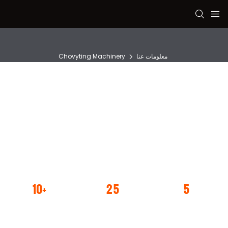
معلومات عنا
Chovyting Machinery
حول Chovting
Zhejiang Chovyting Machinery Company هي مؤسسة تصنيع ميكانيكية
شاملة مع البحث والتطوير والإنتاج والمبيعات ، والتي تتخصص في صنع أكياس
بلاستيكية كاملة خط واحد. تأسست Chovyting في عام 1999 برأس مال مسجل
، ويغطي مساحة 14000 متر مربع ، مزودة بمعدات إنتاج احترافية ، مثل CNC وآلة
المخرطة وآلة الفتحة وما إلى ذلك
READ MORE >
10+
25
5
خطوط الإنتاج
سنوات من الخبرة
فريق المهندسين
في الإنتاج