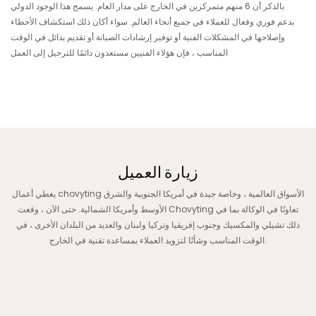
بالذكر أن 6 منهم متمركزين في الخارج على مدار العام. يسمح هذا الوجود الدولي
بدعم فوري وفعال للعملاء في جميع أنحاء العالم. سواء أكان ذلك استكشاف الأخطاء
وإصلاحها في المشكلات الفنية أو توفير إرشادات الصيانة أو تقديم بدائل في الوقت
المناسب ، فإن هؤلاء الفنيين مستعدون دائمًا للترحيل إلى العمل
زيارة العميل
يغطي أعمال chovyting الأسواق العالمية ، وخاصة جيدة في أمريكا الجنوبية والشرق
الأوسط وأمريكا الشمالية. حتى الآن ، وقعت Chovyting تعاونًا في الوكالة بما في
ذلك تشيلي والمكسيك وجنوب إفريقيا وتركيا ولبنان والعديد من البلدان الأخرى ، في
الوقت المناسب وشأنًا لتزويد العملاء بمساعدة تقنية في الخارج.