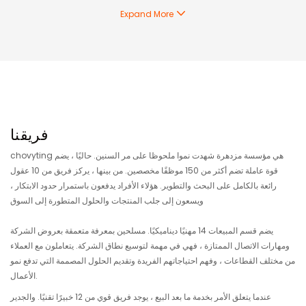
Expand More
فريقنا
chovyting هي مؤسسة مزدهرة شهدت نموا ملحوظا على مر السنين. حاليًا ، يضم
قوة عاملة تضم أكثر من 150 موظفًا مخصصين. من بينها ، يركز فريق من 10 عقول
رائعة بالكامل على البحث والتطوير. هؤلاء الأفراد يدفعون باستمرار حدود الابتكار ،
ويسعون إلى جلب المنتجات والحلول المتطورة إلى السوق
يضم قسم المبيعات 14 مهنيًا ديناميكيًا. مسلحين بمعرفة متعمقة بعروض الشركة
ومهارات الاتصال الممتازة ، فهي في مهمة لتوسيع نطاق الشركة. يتعاملون مع العملاء
من مختلف القطاعات ، وفهم احتياجاتهم الفريدة وتقديم الحلول المصممة التي تدفع نمو
الأعمال.
عندما يتعلق الأمر بخدمة ما بعد البيع ، يوجد فريق قوي من 12 خبيرًا تقنيًا. والجدير