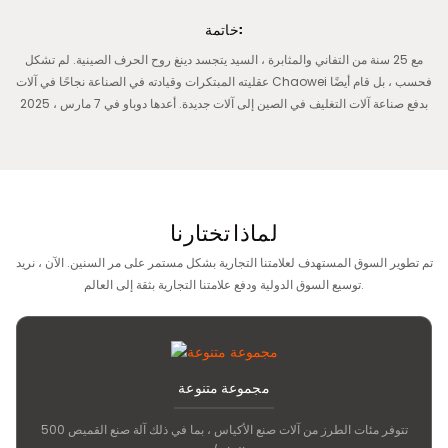
خاتمة:
مع 25 سنة من التفاني والمثابرة ، السيد يتجسد دينغ روح الحرف الصينية. لم تشكل
عقليته المبتكرات وقيادته في الصناعة نجاحًا في آلات Chaowei فحسب ، بل قام أيضًا
بدفع صناعة آلات التغليف في الصين إلى آلات جديدة. أعدها دوباو في 7 مارس ، 2025
لماذا تختارنا
تم تطوير السوق المستهدف لعلامتنا التجارية بشكل مستمر على مر السنين. الآن ، نريد
توسيع السوق الدولية ودفع علامتنا التجارية بثقة إلى العالم.
مجموعة متنوعة
تتوفر مئات الطرز من آلات صنع الأكياس ، بما في ذلك آلة صنع القميص 500