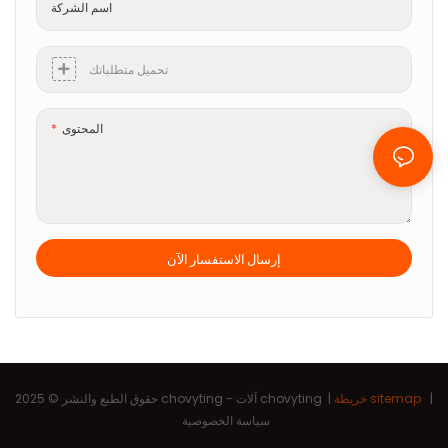
اسم الشركة
تحميل متطلباتك
المحتوى
إرسال الاستفسار الآن
|
خريطة sitemap
|
آلات chovyting
حقوق الطبع والنشر © 2025 chovyting -
سياسة الخصوصية