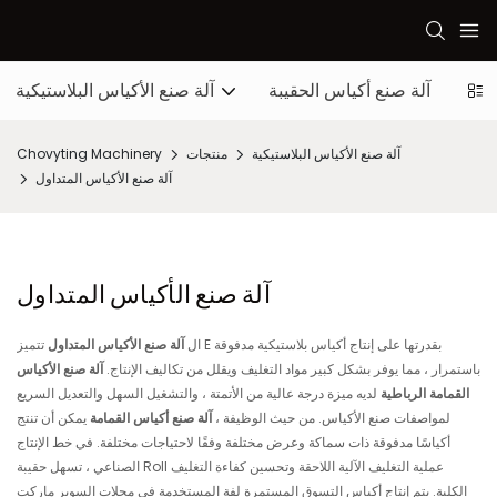
شاقة
آلة صنع أكياس الحقيبة
آلة صنع الأكياس البلاستيكية
آلة صنع الأكياس البلاستيكية
منتجات
Chovyting Machinery
آلة صنع الأكياس المتداول
آلة صنع الأكياس المتداول
ال
آلة صنع الأكياس المتداول
تتميز E بقدرتها على إنتاج أكياس بلاستيكية مدفوقة
باستمرار ، مما يوفر بشكل كبير مواد التغليف ويقلل من تكاليف الإنتاج.
آلة صنع الأكياس
القمامة الرباطية
لديه ميزة درجة عالية من الأتمتة ، والتشغيل السهل والتعديل السريع
لمواصفات صنع الأكياس. من حيث الوظيفة ،
آلة صنع أكياس القمامة
يمكن أن تنتج
أكياسًا مدفوقة ذات سماكة وعرض مختلفة وفقًا لاحتياجات مختلفة. في خط الإنتاج
الصناعي ، تسهل حقيبة Roll عملية التغليف الآلية اللاحقة وتحسين كفاءة التغليف
الكلية. يتم إنتاج أكياس التسوق المستمرة لفة المستخدمة في محلات السوبر ماركت