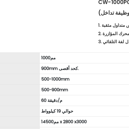
أو حقيبة ثقب من البلاستيك على آلة صنع القمامة
وظيفة تداخل)
اس متداول مثقبة
ة محرك المؤازرة
بادل لفة التلقائي
مم1000
900mm كحد أقصى.
500-1000mm
500-900mm
60 م/دقيقة
حوالي 19 كيلوواط
مم14500 x 2800 x3000