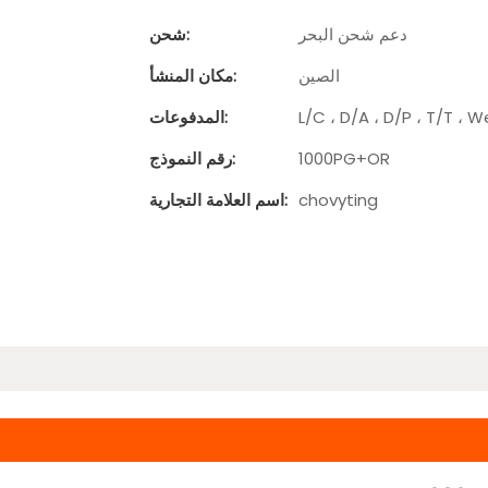
دعم شحن البحر
شحن:
الصين
مكان المنشأ:
L/C ، D/A ، D/P ، T/T ،
المدفوعات:
1000PG+OR
رقم النموذج:
chovyting
اسم العلامة التجارية: