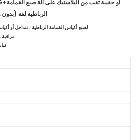
CW-1000PG+
الرباطية لفة (بدون 
1. لصنع أكياس القمامة الرباطية ، تتداخل أو أكي
2. مراقب
3. ت