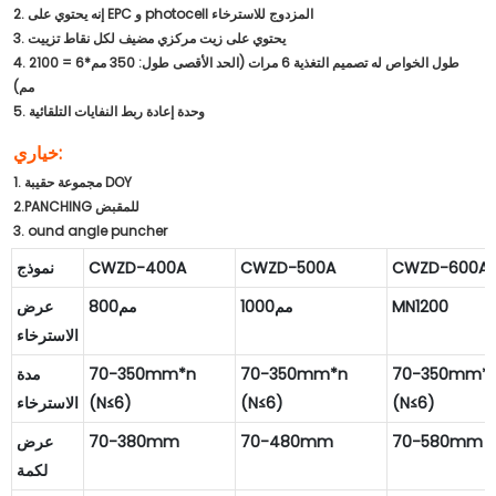
2. إنه يحتوي على EPC و photocell المزدوج للاسترخاء
3. يحتوي على زيت مركزي مضيف لكل نقاط تزييت
4. طول الخواص له تصميم التغذية 6 مرات (الحد الأقصى طول: 350 مم*6 = 2100
مم)
5. وحدة إعادة ربط النفايات التلقائية
خياري:
1. مجموعة حقيبة DOY
2.PANCHING للمقبض
3. ound angle puncher
CWZD-600A
CWZD-500A
CWZD-400A
نموذج
MN1200
مم1000
مم800
عرض
الاسترخاء
70-350mm*
70-350mm*n
70-350mm*n
مدة
(N≤6)
(N≤6)
(N≤6)
الاسترخاء
70-580mm
70-480mm
70-380mm
عرض
لكمة