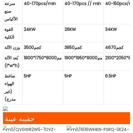
40-150pcs/m
40-170pcs // min
40-170pcs/min
سرعة
صنع
الأكياس
34KW
26KW
24KW
القوة
الكلية
كجم4670
كجم3850
كجم3500
وزن الآلة
مم8000*1950*1900
مم8000*1750*1800
بُعد الآلة
(l*w*h)
6.5HP
5HP
5HP
ضاغط
الهواء
(غير
مدرج)
حقيبة عينة