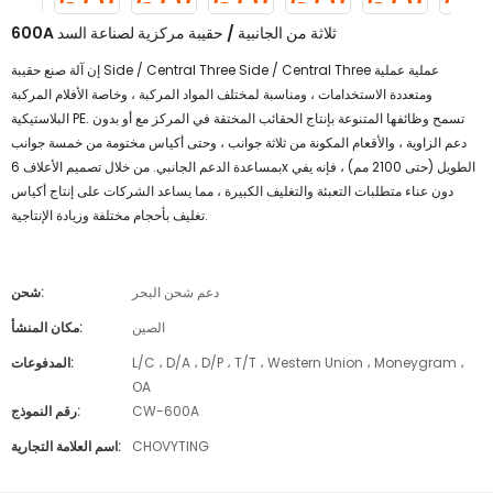
600A ثلاثة من الجانبية / حقيبة مركزية لصناعة السد
إن آلة صنع حقيبة Side / Central Three Side / Central Three عملية عملية
ومتعددة الاستخدامات ، ومناسبة لمختلف المواد المركبة ، وخاصة الأفلام المركبة
البلاستيكية PE. تسمح وظائفها المتنوعة بإنتاج الحقائب المختقة في المركز مع أو بدون
دعم الزاوية ، والأقعام المكونة من ثلاثة جوانب ، وحتى أكياس مختومة من خمسة جوانب
بمساعدة الدعم الجانبي. من خلال تصميم الأعلاف 6x الطويل (حتى 2100 مم) ، فإنه يفي
دون عناء متطلبات التعبئة والتغليف الكبيرة ، مما يساعد الشركات على إنتاج أكياس
تغليف بأحجام مختلفة وزيادة الإنتاجية.
دعم شحن البحر
شحن:
الصين
مكان المنشأ:
L/C ، D/A ، D/P ، T/T ، Western Union ، Moneygram ،
المدفوعات:
OA
CW-600A
رقم النموذج:
CHOVYTING
اسم العلامة التجارية: