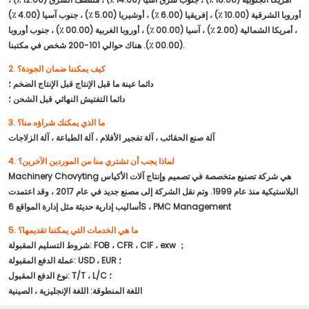
أوروبا الشرقية (10.00 ٪) ، إفريقيا (6.00 ٪) ، أوشيريا (5.00 ٪) ، جنوب آسيا (4.00 ٪)
، أمريكا الشمالية (2.00 ٪) ، آسيا (00.00 ٪) ، أوروبا الغربية (00.00 ٪) ، جنوب أوروبا
(00.00 ٪). هناك حوالي 101-200 شخص في مكتبنا.
2. كيف يمكننا ضمان الجودة؟
دائما عينة ما قبل الإنتاج قبل الإنتاج الضخم ؛
دائما التفتيش النهائي قبل الشحن ؛
3. ما الذي يمكنك شراؤه منا؟
آلة صنع الحقائب ، آلة تفجير الأفلام ، آلة الطباعة ، آلة الزلاجات
4. لماذا يجب أن تشتري منا من الموردين الآخرين؟
Machinery Chovyting هي شركة تصنيع متخصصة في تصميم وإنتاج آلات الأكياس
البلاستيكية منذ عام 1999. وتم نقل الشركة إلى مصنع جديد في عام 2017 ، وقد اعتمدت
أساليب إدارية حديثة مثل إدارة المواقع 6S ، PMC Management
5. ما هي الخدمات التي يمكننا تقديمها؟
شروط التسليم المقبولة: FOB ، CFR ، CIF ، exw ；
عملة الدفع المقبولة: USD ، EUR ؛
نوع الدفع المقبول: T/T ، L/C ؛
اللغة المنطوقة: اللغة الإنجليزية ، الصينية